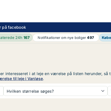
r på facebook
aterede 24h
167
Køb
Notifikationer om nye boliger
497
 er interesseret i at leje en værelse på listen herunder, s
else til leje i Vanløse
.
Hvilken størrelse søges?