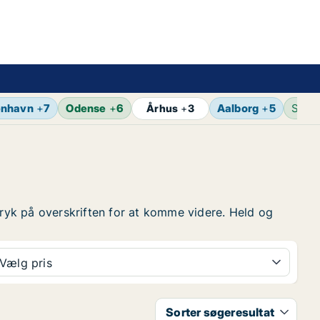
enhavn
+
7
Odense
+
6
Aalborg
+
5
Sene
Århus
+
3
å tryk på overskriften for at komme videre. Held og
Vælg pris
Sorter søgeresultat