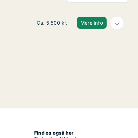
Ca. 15 m2 værelse til leje i 2720 Vanløse
Ca. 5.500 kr.
Mere info
Find os også her