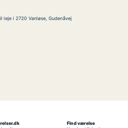
il leje i 2720 Vanløse, Gudenåvej
il leje i 2720 Vanløse, Gudenåvej
720 Vanløse, Gudenåvej
åvej
relser.dk
Find værelse