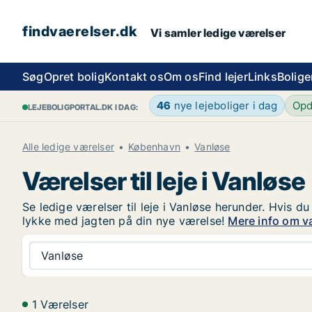
findvaerelser.dk
Vi samler ledige værelser
Søg
Opret bolig
Kontakt os
Om os
Find lejer
Links
Bolige
46
nye lejeboliger i dag
Opd
LEJEBOLIGPORTAL.DK I DAG:
Alle ledige værelser
København
Vanløse
Værelser til leje i Vanløse
Se ledige værelser til leje i Vanløse herunder. Hvis du
lykke med jagten på din nye værelse!
Mere info om vær
Vanløse
1 Værelser