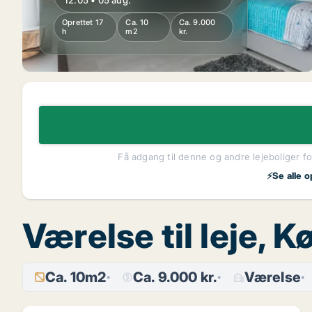
12.05 • 05 aug.
Oprettet 17
Ca. 10
Ca. 9.000
h
m2
kr.
Få adgang til denne og andre lejeboliger fo
⚡Se alle o
Værelse til leje,
Ca. 10m2
Ca. 9.000 kr.
Værelse