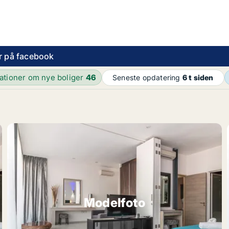
r på facebook
kationer om nye boliger
46
Seneste opdatering
6 t siden
Modelfoto