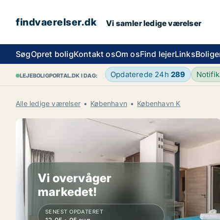
findvaerelser.dk
Vi samler ledige værelser
Søg
Opret bolig
Kontakt os
Om os
Find lejer
Links
Bolige
Opdaterede 24h
289
Notifi
LEJEBOLIGPORTAL.DK I DAG:
Alle ledige værelser
København
København K
Vi overvåger
markedet!
SENEST OPDATERET