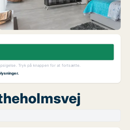
opsigelse. Tryk på knappen for at fortsætte.
plysninger.
etheholmsvej