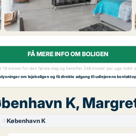
FÅ MERE INFO OM BOLIGEN
r 19 kroner for den første dag og herefter 249 kroner per uge indtil 
plysninger om lejeboligen og få direkte adgang til udlejerens kontakto
 København K, Margr
København K