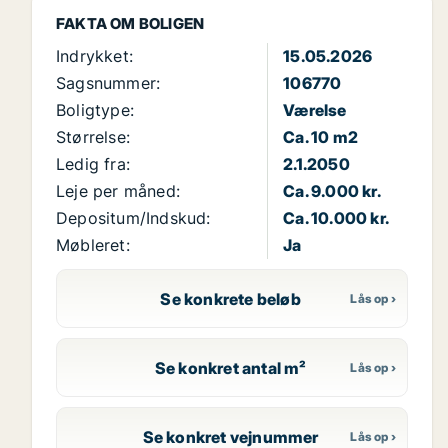
FAKTA OM BOLIGEN
Indrykket:
15.05.2026
Sagsnummer:
106770
Boligtype:
Værelse
Størrelse:
Ca. 10 m2
Ledig fra:
2.1.2050
Leje per måned:
Ca. 9.000 kr.
Depositum/Indskud:
Ca. 10.000 kr.
Møbleret:
Ja
Se konkrete beløb
Se konkret antal m²
Se konkret vejnummer