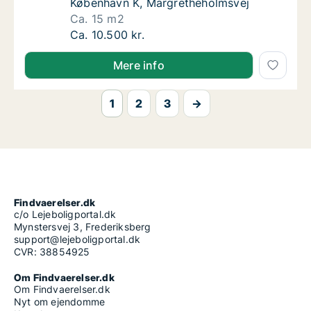
København K, Margretheholmsvej
Ca. 15 m2
Ca. 15 m2 værelse til leje i 1432 København
Ca. 10.500 kr.
Mere info
1
2
3
→
Findvaerelser.dk
c/o Lejeboligportal.dk
Mynstersvej 3, Frederiksberg
support@lejeboligportal.dk
CVR: 38854925
Om Findvaerelser.dk
Om Findvaerelser.dk
Nyt om ejendomme