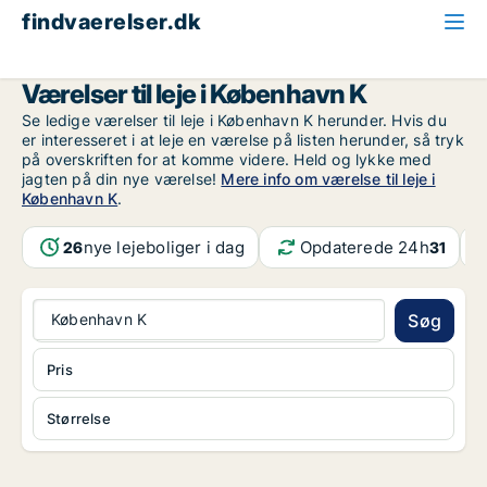
findvaerelser.dk
Alle ledige værelser
København
København K
Værelser til leje i København K
Se ledige værelser til leje i København K herunder. Hvis du
er interesseret i at leje en værelse på listen herunder, så tryk
på overskriften for at komme videre. Held og lykke med
jagten på din nye værelse!
Mere info om værelse til leje i
København K
.
nye lejeboliger i dag
Opdaterede 24h
26
31
København K
Søg
Pris
Størrelse