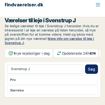
findvaerelser.dk
Alle ledige værelser
Aalborg
Svenstrup J
Værelser til leje i Svenstrup J
Se ledige værelser til leje i Svenstrup J herunder. Hvis du er
interesseret i at leje en værelse på listen herunder, så tryk
på overskriften for at komme videre. Held og lykke med
jagten på din nye værelse!
Mere info om værelse til leje i
Svenstrup J
.
nye lejeboliger i dag
Opdaterede 24h
1
674
Svenstrup J
Søg
Pris
Størrelse