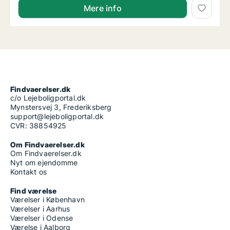
Mere info
Findvaerelser.dk
c/o Lejeboligportal.dk
Mynstersvej 3, Frederiksberg
support@lejeboligportal.dk
CVR: 38854925
Om Findvaerelser.dk
Om Findvaerelser.dk
Nyt om ejendomme
Kontakt os
Find værelse
Værelser i København
Værelser i Aarhus
Værelser i Odense
Værelse i Aalborg