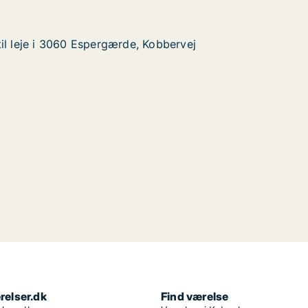
il leje i 3060 Espergærde, Kobbervej
il leje i 3060 Espergærde, Kobbervej
3060 Espergærde, Kobbervej
obbervej
relser.dk
Find værelse