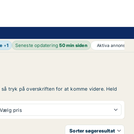
e
+
1
Seneste opdatering
50 min siden
Aktiva annonser
1
r, så tryk på overskriften for at komme videre. Held
Vælg pris
Sorter søgeresultat