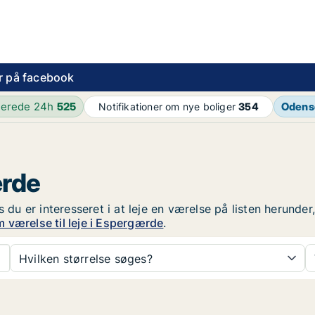
r på facebook
terede 24h
525
Odens
Notifikationer om nye boliger
354
ærde
s du er interesseret i at leje en værelse på listen herunde
 værelse til leje i Espergærde
.
Hvilken størrelse søges?