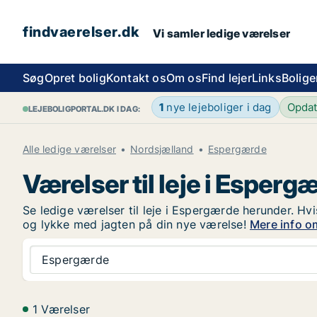
findvaerelser.dk
Vi samler ledige værelser
Søg
Opret bolig
Kontakt os
Om os
Find lejer
Links
Bolige
1
nye lejeboliger i dag
Opda
LEJEBOLIGPORTAL.DK I DAG:
Alle ledige værelser
Nordsjælland
Espergærde
Værelser til leje i Esperg
Se ledige værelser til leje i Espergærde herunder. Hvi
og lykke med jagten på din nye værelse!
Mere info om
Espergærde
1 Værelser