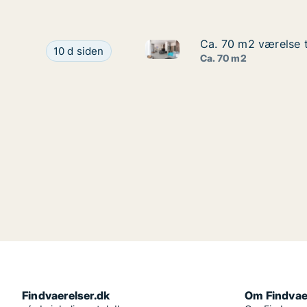
Ca. 70 m2 værelse t
Ca. 70 m2 værelse t
Ca. 70 m2 værelse til leje i 
Ca. 70 m2 værelse til leje i 3060 Espergærde, K
10 d siden
Ca. 70 m2
Findvaerelser.dk
Om Findvae