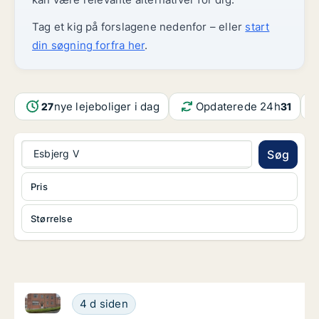
Tag et kig på forslagene nedenfor – eller
start
din søgning forfra her
.
nye lejeboliger i dag
Opdaterede 24h
27
31
Esbjerg V
Søg
Pris
Størrelse
Ca. 75 m2 værelse til leje i 6700 Esbjerg, Østergade
Ca. 75 m2 værelse til leje i 6700 Esbjerg, Ø
4 d siden