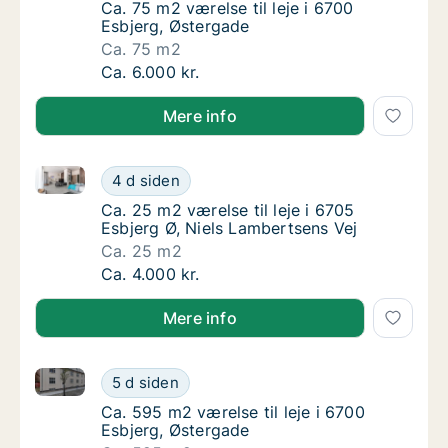
Ca. 75 m2 værelse til leje i 6700 Esbjerg, Ø
Ca. 75 m2 værelse til leje i 6700
Esbjerg, Østergade
Ca. 75 m2
Ca. 75 m2 værelse til leje i 6700 Esbjerg, Ø
Ca. 6.000 kr.
Mere info
Ca. 25 m2 værelse til leje i 6705 Esbjerg Ø, Niels L
Ca. 25 m2 værelse til leje i 6705 Esbjerg Ø,
4 d siden
Ca. 25 m2 værelse til leje i 6705 Esbjerg Ø,
Ca. 25 m2 værelse til leje i 6705
Esbjerg Ø, Niels Lambertsens Vej
Ca. 25 m2
Ca. 25 m2 værelse til leje i 6705 Esbjerg Ø,
Ca. 4.000 kr.
Mere info
Ca. 595 m2 værelse til leje i 6700 Esbjerg, Østergad
Ca. 595 m2 værelse til leje i 6700 Esbjerg, 
5 d siden
Ca. 595 m2 værelse til leje i 6700 Esbjerg, 
Ca. 595 m2 værelse til leje i 6700
Esbjerg, Østergade