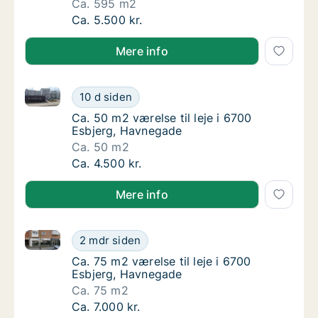
Ca. 595 m2
Ca. 595 m2 værelse til leje i 6700 Esbjerg, 
Ca. 5.500 kr.
Mere info
Ca. 50 m2 værelse til leje i 6700 Esbjerg, Havnegad
Ca. 50 m2 værelse til leje i 6700 Esbjerg, 
10 d siden
Ca. 50 m2 værelse til leje i 6700 Esbjerg, 
Ca. 50 m2 værelse til leje i 6700
Esbjerg, Havnegade
Ca. 50 m2
Ca. 50 m2 værelse til leje i 6700 Esbjerg, 
Ca. 4.500 kr.
Mere info
Ca. 75 m2 værelse til leje i 6700 Esbjerg, Havnegad
Ca. 75 m2 værelse til leje i 6700 Esbjerg, 
2 mdr siden
Ca. 75 m2 værelse til leje i 6700 Esbjerg, H
Ca. 75 m2 værelse til leje i 6700
Esbjerg, Havnegade
Ca. 75 m2
Ca. 75 m2 værelse til leje i 6700 Esbjerg, 
Ca. 7.000 kr.