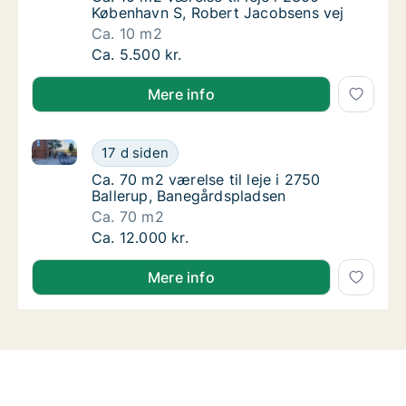
København S, Robert Jacobsens vej
Ca. 10 m2
Ca. 10 m2 værelse til leje i 2300 København
Ca. 5.500 kr.
Mere info
Ca. 70 m2 værelse til leje i 2750 Ballerup, Banegård
Ca. 70 m2 værelse til leje i 2750 Ballerup, 
17 d siden
Ca. 70 m2 værelse til leje i 2750 Ballerup, 
Ca. 70 m2 værelse til leje i 2750
Ballerup, Banegårdspladsen
Ca. 70 m2
Ca. 70 m2 værelse til leje i 2750 Ballerup, 
Ca. 12.000 kr.
Mere info