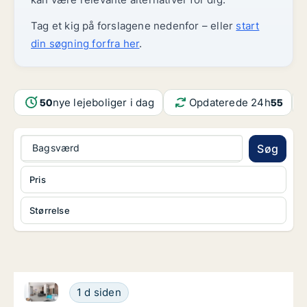
Tag et kig på forslagene nedenfor – eller
start
din søgning forfra her
.
nye lejeboliger i dag
Opdaterede 24h
50
55
Bagsværd
Søg
Pris
Størrelse
Ca. 10 m2 værelse til leje i 2400 København NV, Kær
Ca. 10 m2 værelse til leje i 2400 København
1 d siden