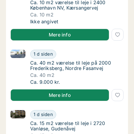
Ca. 10 m2 værelse til leje i 2400 Københav
Ca. 10 m2 værelse til leje i 2400
København NV, Kærsangervej
Ca. 10 m2
Ca. 10 m2 værelse til leje i 2400 København
Ikke angivet
Mere info
Ca. 40 m2 værelse til leje på 2000 Frederiksberg, N
Ca. 40 m2 værelse til leje på 2000 Frederik
1 d siden
Ca. 40 m2 værelse til leje på 2000 Frederik
Ca. 40 m2 værelse til leje på 2000
Frederiksberg, Nordre Fasanvej
Ca. 40 m2
Ca. 40 m2 værelse til leje på 2000 Frederik
Ca. 9.000 kr.
Mere info
Ca. 15 m2 værelse til leje i 2720 Vanløse, Gudenåvej
Ca. 15 m2 værelse til leje i 2720 Vanløse, G
1 d siden
Ca. 15 m2 værelse til leje i 2720 Vanløse, G
Ca. 15 m2 værelse til leje i 2720
Vanløse, Gudenåvej