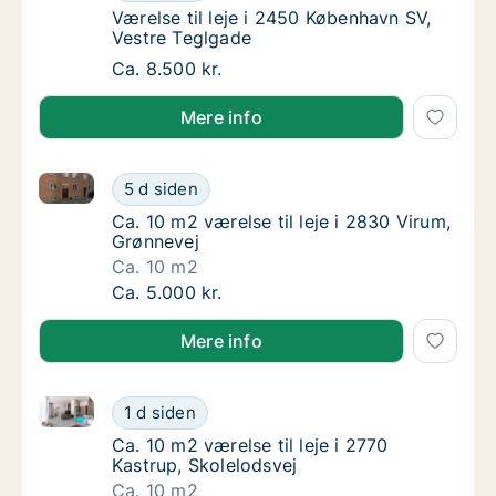
Værelse til leje i 2450 København SV, Vestr
Værelse til leje i 2450 København SV,
Vestre Teglgade
Værelse til leje i 2450 København SV, Vestr
Ca. 8.500 kr.
Mere info
Ca. 10 m2 værelse til leje i 2830 Virum, Grønnevej
Ca. 10 m2 værelse til leje i 2830 Virum, Grø
5 d siden
Ca. 10 m2 værelse til leje i 2830 Virum, Grø
Ca. 10 m2 værelse til leje i 2830 Virum,
Grønnevej
Ca. 10 m2
Ca. 10 m2 værelse til leje i 2830 Virum, Grø
Ca. 5.000 kr.
Mere info
Ca. 10 m2 værelse til leje i 2770 Kastrup, Skolelodsv
Ca. 10 m2 værelse til leje i 2770 Kastrup, Sk
1 d siden
Ca. 10 m2 værelse til leje i 2770 Kastrup, Sk
Ca. 10 m2 værelse til leje i 2770
Kastrup, Skolelodsvej
Ca. 10 m2